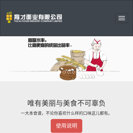
右
上
育
角
才
菜
面
单
业
有
限
公
司
吸
水
率
高
唯有美丽与美食不可辜负
一大本食谱，不论你喜欢什么样的口味这儿都有。
使用说明