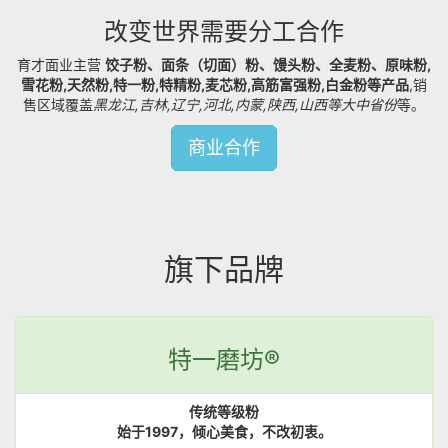
改变世界需要分工合作
育才面业主营
饺子粉、面条（切面）粉、馒头粉、全麦粉、原味粉,
雪花粉,天然粉,特一粉,特精粉,麦芯粉,高筋富强粉,白金粉等产品
,销
售区域覆盖
黑龙江,吉林,辽宁,河北,内蒙,陕西,山西等大中省份
等。
商业合作
旗下品牌
特一磨坊®
传统等级粉
始于1997，倾心美食，不改初衷。