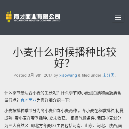
右
上
育
角
才
菜
面
单
业
小麦什么时候播种比较
有
限
好？
公
司
Posted
3月 9th, 2017
by
xiaowang
&
filed under
未分类
.
什么季节最适合小麦的生长呢？什么季节的小麦蛋白质和面筋质含
量低呢？
育才面业
为您详细介绍一下！
小麦按播种季节分为冬小麦和春小麦两种 。冬小麦在秋季播种,初夏
成熟; 春小麦在春季播种, 夏末收获。 根据气候条件, 我国小麦划分
为三大自然区, 即北方冬麦区(主要包括河南、山东、河北、陕西,南