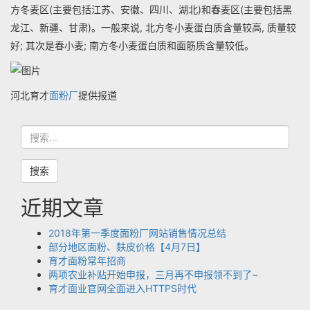
方冬麦区(主要包括江苏、安徽、四川、湖北)和春麦区(主要包括黑
龙江、新疆、甘肃)。一般来说, 北方冬小麦蛋白质含量较高, 质量较
好; 其次是春小麦; 南方冬小麦蛋白质和面筋质含量较低。
河北育才
面粉厂
提供报道
搜
索
搜索
近期文章
2018年第一季度面粉厂网站销售情况总结
部分地区面粉、麸皮价格【4月7日】
育才面粉常年招商
两项农业补贴开始申报，三月再不申报领不到了~
育才面业官网全面进入HTTPS时代