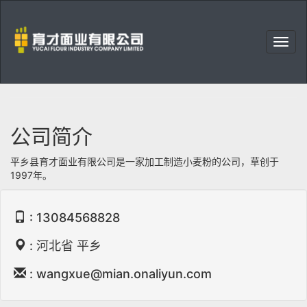
右
上
育
角
才
菜
面
单
业
有
限
公司简介
公
司
平乡县育才面业有限公司是一家加工制造小麦粉的公司，草创于
1997年。
: 13084568828
: 河北省 平乡
: wangxue@mian.onaliyun.com