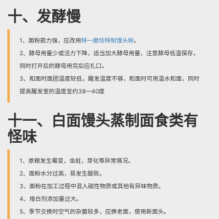
十、发酵慢
1、面粉筋力强，应改用
特一磨坊特制馒头粉
。
2、酵母用量少或活力下降，适当加大酵母用量，注意酵母低温保存，
同时打开后的酵母用完后应扎口。
3、和面时面团温度较低，醒发温度不够，和面时可用温水和面，同时
提高醒发室的温度至约38—40度
十一、白面馒头蒸制面食类有
怪味
1、原粮发生霉变，虫蛀，芽化等异常情况。
2、面粉水分过高，易发生酸败。
3、面粉在加工过程中混入磁性物质或其他有异味物质。
4、增白剂添加量过大。
5、季节交换时空气的杂菌较多，应换老面，使用新面头。