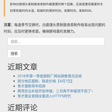
影响白面馒头蒸制面食类制作最重要的两个因素，应高度重视春夏秋冬
四季和面时的水温，和面时的搅拌时间，发酵时间，蒸制时间。
注意：
每逢季节交换时，白面馒头蒸制面食类制作极易出现问题的
时刻，应及时更换老面，确保酵母菌的发酵力。
搜
索
搜索
近期文章
2018年第一季度面粉厂网站销售情况总结
部分地区面粉、麸皮价格【4月7日】
育才面粉常年招商
两项农业补贴开始申报，三月再不申报领不到了~
育才面业官网全面进入HTTPS时代
近期评论