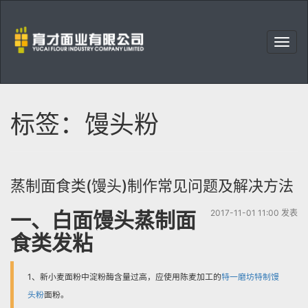
右
上
育
角
才
菜
面
单
业
标签：馒头粉
有
限
公
司
蒸制面食类(馒头)制作常见问题及解决方法
一、白面馒头蒸制面
2017-11-01 11:00 发表
食类发粘
1、新小麦面粉中淀粉酶含量过高，应使用陈麦加工的
特一磨坊特制馒
头粉
面粉。