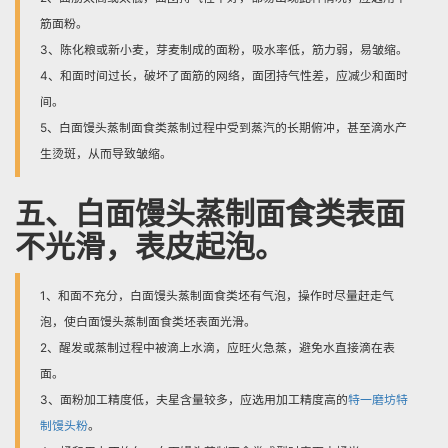
筋面粉。
3、陈化粮或新小麦，芽麦制成的面粉，吸水率低，筋力弱，易皱缩。
4、和面时间过长，破坏了面筋的网络，面团持气性差，应减少和面时
间。
5、白面馒头蒸制面食类蒸制过程中受到蒸汽的长期俯冲，甚至滴水产
生烫斑，从而导致皱缩。
五、白面馒头蒸制面食类表面
不光滑，表皮起泡。
1、和面不充分，白面馒头蒸制面食类坯有气泡，操作时尽量赶走气
泡，使白面馒头蒸制面食类坯表面光滑。
2、醒发或蒸制过程中被滴上水滴，应旺火急蒸，避免水直接滴在表
面。
3、面粉加工精度低，夫星含量较多，应选用加工精度高的
特一磨坊特
制馒头粉
。