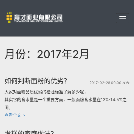
右
上
育
角
才
菜
面
单
业
月份：2017年2月
有
限
公
司
如何判断面粉的优劣？
2017-02-28 00:00 发表
大家对面粉品质优劣的检验标准了解多少呢，
其实它的含水量是一个重要方面，一般面粉含水量在12%-14.5%之
间。
“如
查看全文 >
何
判
发糕的家庭做法？