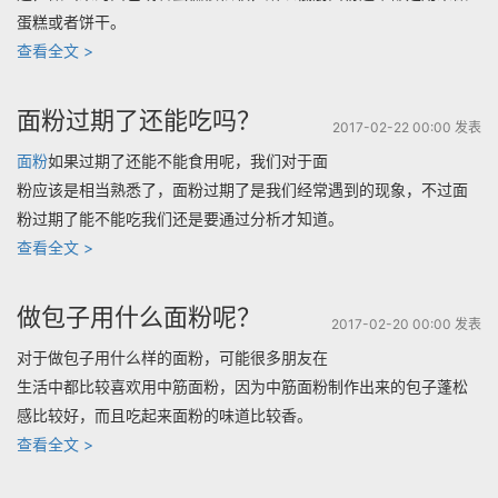
蛋糕或者饼干。
么
“小
查看全文 >
面
麦
粉
粉
呢？”
面粉过期了还能吃吗？
2017-02-22 00:00 发表
是
面粉
如果过期了还能不能食用呢，我们对于面
低
粉应该是相当熟悉了，面粉过期了是我们经常遇到的现象，不过面
筋
粉过期了能不能吃我们还是要通过分析才知道。
面
“面
查看全文 >
粉
粉
吗？”
过
做包子用什么面粉呢？
2017-02-20 00:00 发表
期
对于做包子用什么样的面粉，可能很多朋友在
了
生活中都比较喜欢用中筋面粉，因为中筋面粉制作出来的包子蓬松
还
感比较好，而且吃起来面粉的味道比较香。
能
“做
查看全文 >
吃
包
吗？”