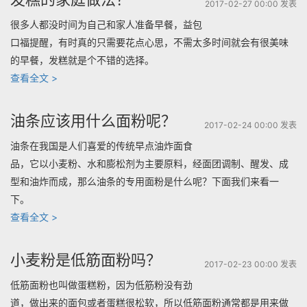
2017-02-27 00:00 发表
断
很多人都没时间为自己和家人准备早餐，益包
面
口福提醒，有时真的只需要花点心思，不需太多时间就会有很美味
粉
的早餐，发糕就是个不错的选择。
的
“发
查看全文 >
优
糕
劣？”
的
油条应该用什么面粉呢？
2017-02-24 00:00 发表
家
油条在我国是人们喜爱的传统早点油炸面食
庭
品，它以小麦粉、水和膨松剂为主要原料，经面团调制、醒发、成
做
型和油炸而成，那么油条的专用面粉是什么呢？下面我们来看一
法？”
下。
“油
查看全文 >
条
应
小麦粉是低筋面粉吗？
2017-02-23 00:00 发表
该
低筋面粉也叫做蛋糕粉，因为低筋粉没有劲
用
道，做出来的面包或者蛋糕很松软，所以低筋面粉通常都是用来做
什