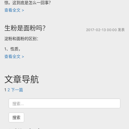
惊。这到底是怎么一回事？
蛋
“男
查看全文 >
糕
友
吗？”
送
生粉是面粉吗？
2017-02-13 00:00 发表
女
淀粉和面粉的区别：
友
12
1、性质，
袋
“生
查看全文 >
面
粉
粉
是
文章导航
过
面
情
粉
Page
Page
1
2
下一篇
人
吗？”
节”
搜
索
搜索