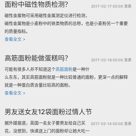
子
面粉中磁性物质检测？
2017-02-17 00:00 发表
用
磁性金属物可采用磁性金属测定仪进行检测，
什
磁性金属物是小麦粉中的铁类物质的总称，也是小麦粉另一个重要
么
的质量指标。
面
“面
查看全文 >
粉
粉
呢？”
中
高筋面粉能做蛋糕吗？
2017-02-16 00:00 发表
磁
可能有很多人并不知道这个
高筋面粉
是一种什
性
么东东，其实高筋面粉就是一种比较普通的面粉，更深一点的解释
物
就是一种蛋白质含量比较高的面粉。
质
“高
查看全文 >
检
筋
测？”
面
男友送女友12袋面粉过情人节
粉
据外媒报道，英国一名女子要男友给自己买
能
2017-02-14 00:00 发表
花，没想到，快递送上门的面粉却让她大吃一
做