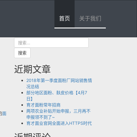
首页
关于我们
搜
索
搜索
近期文章
2018年第一季度面粉厂网站销售情
况总结
部分地区面粉、麸皮价格【4月7
日】
育才面粉常年招商
两项农业补贴开始申报，三月再不
的
面
申报领不到了~
育才面业官网全面进入HTTPS时代