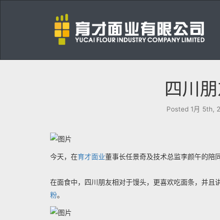
育
才
面
业
四川朋
有
限
Posted
1月 5th, 
公
司
今天，在
育才面业
董事长任景奇及技术总监李颜午的陪
在面食中，四川朋友相对于馒头，更喜欢吃面条，并且讲
粉
。