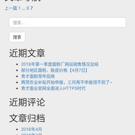
有
Page
Page
Page
上一篇
1
…
6
7
面
搜
粉
索
批
发
搜索
市
近期文章
场
_
2018年第一季度面粉厂网站销售情况总结
河
部分地区面粉、麸皮价格【4月7日】
北
育才面粉常年招商
两项农业补贴开始申报，三月再不申报领不到了~
育
育才面业官网全面进入HTTPS时代
才
面
近期评论
粉”
文章归档
2018年4月