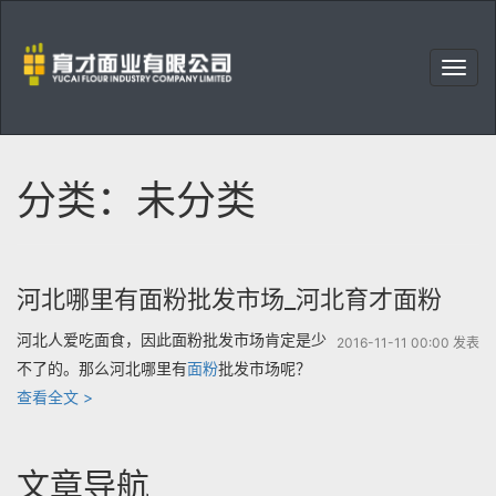
右
上
育
角
才
菜
面
单
业
分类：未分类
有
限
公
司
河北哪里有面粉批发市场_河北育才面粉
河北人爱吃面食，因此面粉批发市场肯定是少
2016-11-11 00:00 发表
不了的。那么河北哪里有
面粉
批发市场呢？
“河
查看全文 >
北
哪
文章导航
里